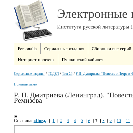
Электронные 
Института русской литературы 
Personalia
Сериальные издания
Сборники вне серий
Интернет-проекты
Пушкинский кабинет
Сериальные издания
/
ТОДРЛ
/
Том 26
/
Р.П. Дмитриева. "Повесть о Петре и Ф
Показать меню
Р. П. Дмитриева (Ленинград). "Повест
Ремизова
«Пред.
7
Страница:
|
1
|
2
|
3
|
4
|
5
|
6
|
|
8
|
9
|
10
|
11