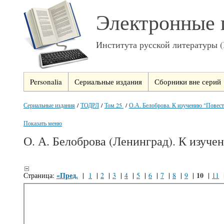
Электронные 
Института русской литературы 
Personalia
Сериальные издания
Сборники вне серий
Сериальные издания
/
ТОДРЛ
/
Том 25
/
О.А. Белоброва. К изучению "Повести 
Показать меню
О. А. Белоброва (Ленинград). К изуче
«Пред.
10
Страница:
|
1
|
2
|
3
|
4
|
5
|
6
|
7
|
8
|
9
|
|
11