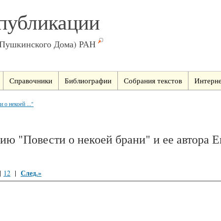
публикации
(Пушкинского Дома) РАН
Справочники
Библиографии
Собрания текстов
Интерне
о некоей ..."
нию "Повести о некоей брани" и ее автора Е
След.»
|
12
|