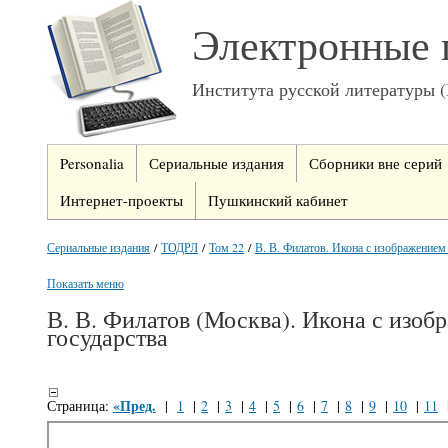
Электронные 
Института русской литературы 
Personalia
Сериальные издания
Сборники вне серий
Интернет-проекты
Пушкинский кабинет
Сериальные издания
/
ТОДРЛ
/
Том 22
/
В. В. Филатов. Икона с изображением 
Показать меню
В. В. Филатов (Москва). Икона с изоб
государства
«Пред.
Страница:
|
1
|
2
|
3
|
4
|
5
|
6
|
7
|
8
|
9
|
10
|
11