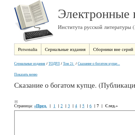
Электронные 
Института русской литературы 
Personalia
Сериальные издания
Сборники вне серий
Сериальные издания
/
ТОДРЛ
/
Том 21
/
Сказание о богатом купце...
Показать меню
Сказание о богатом купце. (Публикаци
«Пред.
7
След.»
Страница:
|
1
|
2
|
3
|
4
|
5
|
6
|
|