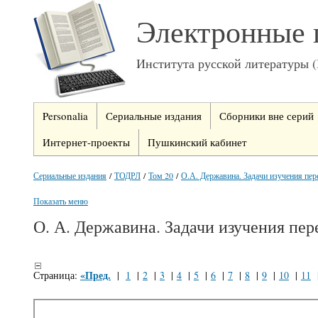
Электронные 
Института русской литературы 
Personalia
Сериальные издания
Сборники вне серий
Интернет-проекты
Пушкинский кабинет
Сериальные издания
/
ТОДРЛ
/
Том 20
/
О.А. Державина. Задачи изучения пер
Показать меню
О. А. Державина. Задачи изучения пер
«Пред.
Страница:
|
1
|
2
|
3
|
4
|
5
|
6
|
7
|
8
|
9
|
10
|
11