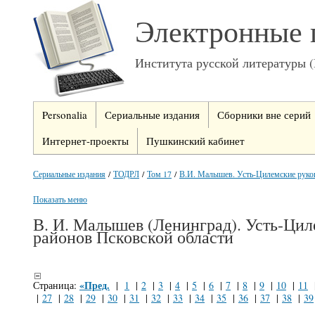
Электронные 
Института русской литературы 
Personalia
Сериальные издания
Сборники вне серий
Интернет-проекты
Пушкинский кабинет
Сериальные издания
/
ТОДРЛ
/
Том 17
/
В.И. Малышев. Усть-Цилемские руко
Показать меню
В. И. Малышев (Ленинград). Усть-Цил
районов Псковской области
«Пред.
Страница:
|
1
|
2
|
3
|
4
|
5
|
6
|
7
|
8
|
9
|
10
|
11
|
27
|
28
|
29
|
30
|
31
|
32
|
33
|
34
|
35
|
36
|
37
|
38
|
39