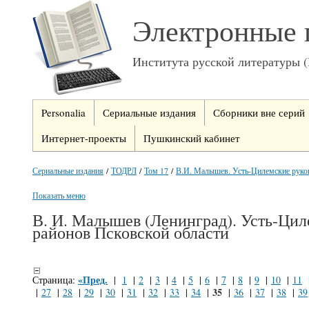
Электронные 
Института русской литературы 
Personalia
Сериальные издания
Сборники вне серий
Интернет-проекты
Пушкинский кабинет
Сериальные издания
/
ТОДРЛ
/
Том 17
/
В.И. Малышев. Усть-Цилемские руко
Показать меню
В. И. Малышев (Ленинград). Усть-Цил
районов Псковской области
«Пред.
Страница:
|
1
|
2
|
3
|
4
|
5
|
6
|
7
|
8
|
9
|
10
|
11
35
|
27
|
28
|
29
|
30
|
31
|
32
|
33
|
34
|
|
36
|
37
|
38
|
39