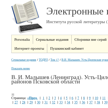
Электронные 
Института русской литературы 
Personalia
Сериальные издания
Сборники вне серий
Интернет-проекты
Пушкинский кабинет
Сериальные издания
/
ТОДРЛ
/
Том 17
/
В.И. Малышев. Усть-Цилемские руко
Показать меню
В. И. Малышев (Ленинград). Усть-Цил
районов Псковской области
«Пред.
Страница:
|
1
|
2
|
3
|
4
|
5
|
6
|
7
|
8
|
9
|
10
|
11
|
27
|
28
|
29
|
30
|
31
|
32
|
33
|
34
|
35
|
36
|
37
|
38
|
39