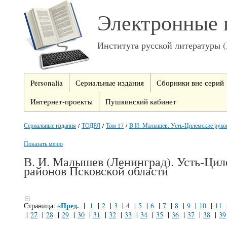
Электронные 
Института русской литературы 
Personalia
Сериальные издания
Сборники вне серий
Интернет-проекты
Пушкинский кабинет
Сериальные издания
/
ТОДРЛ
/
Том 17
/
В.И. Малышев. Усть-Цилемские руко
Показать меню
В. И. Малышев (Ленинград). Усть-Цил
районов Псковской области
«Пред.
Страница:
|
1
|
2
|
3
|
4
|
5
|
6
|
7
|
8
|
9
|
10
|
11
|
27
|
28
|
29
|
30
|
31
|
32
|
33
|
34
|
35
|
36
|
37
|
38
|
39