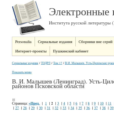
Электронные 
Института русской литературы 
Personalia
Сериальные издания
Сборники вне серий
Интернет-проекты
Пушкинский кабинет
Сериальные издания
/
ТОДРЛ
/
Том 17
/
В.И. Малышев. Усть-Цилемские руко
Показать меню
В. И. Малышев (Ленинград). Усть-Цил
районов Псковской области
«Пред.
2
Страница:
|
1
|
|
3
|
4
|
5
|
6
|
7
|
8
|
9
|
10
|
11
|
27
|
28
|
29
|
30
|
31
|
32
|
33
|
34
|
35
|
36
|
37
|
38
|
39