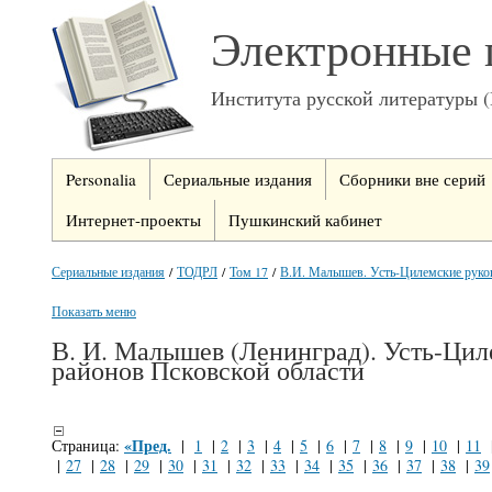
Электронные 
Института русской литературы 
Personalia
Сериальные издания
Сборники вне серий
Интернет-проекты
Пушкинский кабинет
Сериальные издания
/
ТОДРЛ
/
Том 17
/
В.И. Малышев. Усть-Цилемские руко
Показать меню
В. И. Малышев (Ленинград). Усть-Цил
районов Псковской области
«Пред.
Страница:
|
1
|
2
|
3
|
4
|
5
|
6
|
7
|
8
|
9
|
10
|
11
|
27
|
28
|
29
|
30
|
31
|
32
|
33
|
34
|
35
|
36
|
37
|
38
|
39