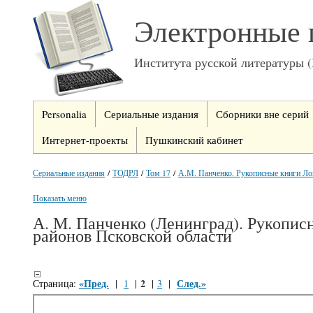
Электронные 
Института русской литературы 
Personalia
Сериальные издания
Сборники вне серий
Интернет-проекты
Пушкинский кабинет
Сериальные издания
/
ТОДРЛ
/
Том 17
/
А.М. Панченко. Рукописные книги Лок
Показать меню
А. М. Панченко (Ленинград). Рукопис
районов Псковской области
«Пред.
2
След.»
Страница:
|
1
|
|
3
|