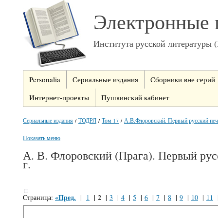
Электронные 
Института русской литературы 
Personalia
Сериальные издания
Сборники вне серий
Интернет-проекты
Пушкинский кабинет
Сериальные издания
/
ТОДРЛ
/
Том 17
/
А.В.Флоровский. Первый русский печа
Показать меню
А. В. Флоровский (Прага). Первый ру
г.
«Пред.
2
Страница:
|
1
|
|
3
|
4
|
5
|
6
|
7
|
8
|
9
|
10
|
11