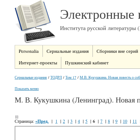
Электронные 
Института русской литературы 
Personalia
Сериальные издания
Сборники вне серий
Интернет-проекты
Пушкинский кабинет
Сериальные издания
/
ТОДРЛ
/
Том 17
/
М.В. Кукушкина. Новая повесть о соб
Показать меню
М. В. Кукушкина (Ленинград). Новая п
«Пред.
6
Страница:
|
1
|
2
|
3
|
4
|
5
|
|
7
|
8
|
9
|
10
|
11