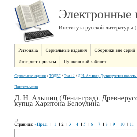
Электронные 
Института русской литературы 
Personalia
Сериальные издания
Сборники вне серий
Интернет-проекты
Пушкинский кабинет
Сериальные издания
/
ТОДРЛ
/
Том 17
/
Д.Н. Альшиц. Древнерусская повесть п
Показать меню
Д. Н. Альшиц (Ленинград). Древнерус
купца Харитона Белоулина
«Пред.
2
Страница:
|
1
|
|
3
|
4
|
5
|
6
|
7
|
8
|
9
|
10
|
11