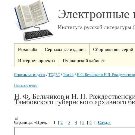
Электронные 
Института русской литературы 
Personalia
Сериальные издания
Сборники вне серий
Интернет-проекты
Пушкинский кабинет
Сериальные издания
/
ТОДРЛ
/
Том 16
/
Н.Ф. Бельчиков и Н.П. Рождественский
Показать меню
Н. Ф. Бельчиков и Н. П. Рождественс
Тамбовского губернского архивного б
«Пред.
1
След.»
Страница:
|
|
2
|
3
|
4
|
5
|
6
|