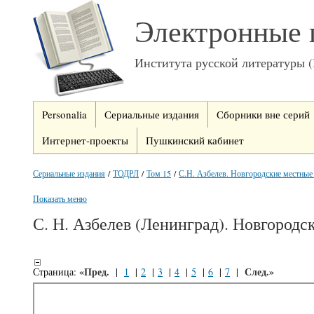
Электронные 
Института русской литературы 
Personalia
Сериальные издания
Сборники вне серий
Интернет-проекты
Пушкинский кабинет
Сериальные издания
/
ТОДРЛ
/
Том 15
/
С.Н. Азбелев. Новгородские местные
Показать меню
С. Н. Азбелев (Ленинград). Новгород
«Пред.
След.»
Страница:
|
1
|
2
|
3
|
4
|
5
|
6
|
7
|