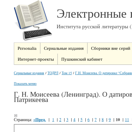
Электронные 
Института русской литературы 
Personalia
Сериальные издания
Сборники вне серий
Интернет-проекты
Пушкинский кабинет
Сериальные издания
/
ТОДРЛ
/
Том 15
/
Г.Н. Моисеева. О датировке "Собрания
Показать меню
Г. Н. Моисеева (Ленинград). О датиро
Патрикеева
«Пред.
10
Страница:
|
1
|
2
|
3
|
4
|
5
|
6
|
7
|
8
|
9
|
|
11