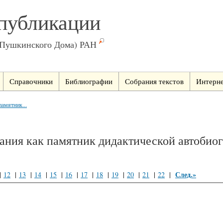
публикации
(Пушкинского Дома) РАН
Справочники
Библиографии
Собрания текстов
Интерне
амятник...
ания как памятник дидактической автобио
След.»
|
12
|
13
|
14
|
15
|
16
|
17
|
18
|
19
|
20
|
21
|
22
|