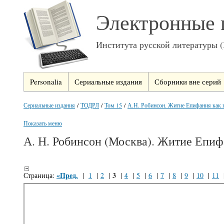
Электронные 
Института русской литературы 
Personalia
Сериальные издания
Сборники вне серий
Сериальные издания
/
ТОДРЛ
/
Том 15
/
А.Н. Робинсон. Житие Епифания как п
Показать меню
А. Н. Робинсон (Москва). Житие Епиф
«Пред.
3
Страница:
|
1
|
2
|
|
4
|
5
|
6
|
7
|
8
|
9
|
10
|
11