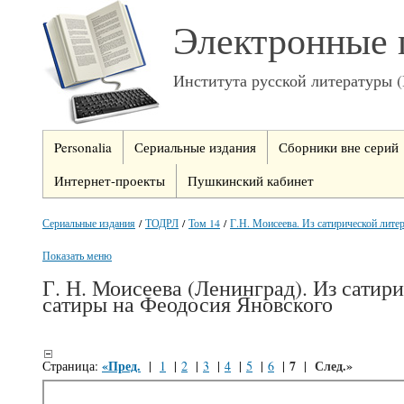
Электронные 
Института русской литературы 
Personalia
Сериальные издания
Сборники вне серий
Интернет-проекты
Пушкинский кабинет
Сериальные издания
/
ТОДРЛ
/
Том 14
/
Г.Н. Моисеева. Из сатирической лите
Показать меню
Г. Н. Моисеева (Ленинград). Из сатир
сатиры на Феодосия Яновского
«Пред.
7
След.»
Страница:
|
1
|
2
|
3
|
4
|
5
|
6
|
|