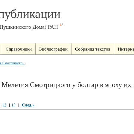
публикации
(Пушкинского Дома) РАН
Справочники
Библиографии
Собрания текстов
Интерне
 Смотрицкого...
 Мелетия Смотрицкого у болгар в эпоху их
След.»
|
12
|
13
|