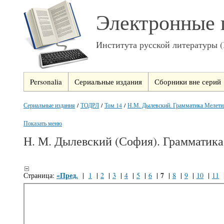
Электронные 
Института русской литературы 
Personalia
Сериальные издания
Сборники вне серий
Сериальные издания
/
ТОДРЛ
/
Том 14
/
Н.М. Дылевский. Грамматика Мелетия
Показать меню
Н. М. Дылевский (София). Грамматика
«Пред.
7
Страница:
|
1
|
2
|
3
|
4
|
5
|
6
|
|
8
|
9
|
10
|
11