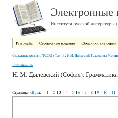
Электронные 
Института русской литературы 
Personalia
Сериальные издания
Сборники вне серий
Сериальные издания
/
ТОДРЛ
/
Том 14
/
Н.М. Дылевский. Грамматика Мелетия
Показать меню
Н. М. Дылевский (София). Грамматика
«Пред.
3
Страница:
|
1
|
2
|
|
4
|
5
|
6
|
7
|
8
|
9
|
10
|
11