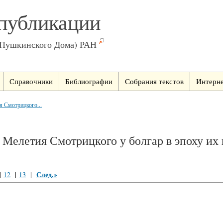
публикации
(Пушкинского Дома) РАН
Справочники
Библиографии
Собрания текстов
Интерне
 Смотрицкого...
 Мелетия Смотрицкого у болгар в эпоху их
След.»
|
12
|
13
|