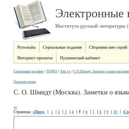
Электронные 
Института русской литературы 
Personalia
Сериальные издания
Сборники вне серий
Интернет-проекты
Пушкинский кабинет
Сериальные издания
/
ТОДРЛ
/
Том 14
/
С.О.Шмидт. Заметки о языке послани
Показать меню
С. О. Шмидт (Москва). Заметки о язы
«Пред.
5
Сл
Страница:
|
1
|
2
|
3
|
4
|
|
6
|
7
|
8
|
9
|
10
|