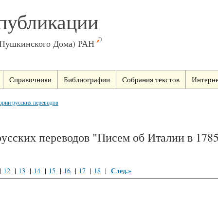
публикации
(Пушкинского Дома) РАН
Справочники
Библиографии
Собрания текстов
Интерне
ории русских переводов
усских переводов "Писем об Италии в 178
След.»
|
12
|
13
|
14
|
15
|
16
|
17
|
18
|