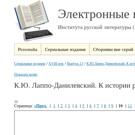
Электронные 
Института русской литературы 
Personalia
Сериальные издания
Сборники вне серий
Сериальные издания
/
XVIII век
/
Выпуск 23
/
К.Ю.Лаппо-Данилевский. К ист
Показать меню
К.Ю. Лаппо-Данилевский. К истории р
«Пред.
10
Страница:
|
1
|
2
|
3
|
4
|
5
|
6
|
7
|
8
|
9
|
|
11