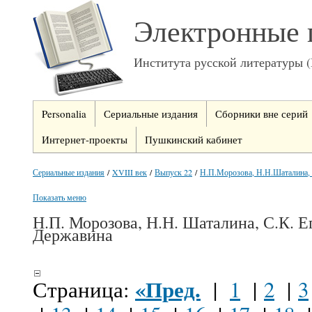
Электронные 
Института русской литературы 
Personalia
Сериальные издания
Сборники вне серий
Интернет-проекты
Пушкинский кабинет
Сериальные издания
/
XVIII век
/
Выпуск 22
/
Н.П.Морозова, Н.Н.Шаталина,
Показать меню
Н.П. Морозова, Н.Н. Шаталина, С.К. Е
Державина
«Пред.
Страница:
|
1
|
2
|
3