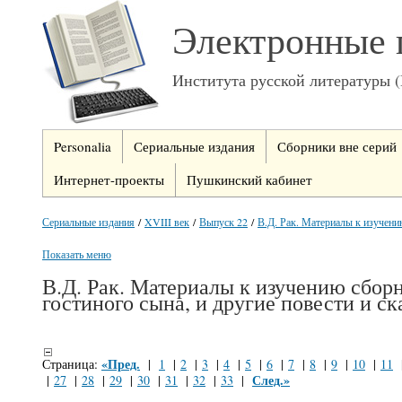
Электронные 
Института русской литературы 
Personalia
Сериальные издания
Сборники вне серий
Интернет-проекты
Пушкинский кабинет
Сериальные издания
/
XVIII век
/
Выпуск 22
/
В.Д. Рак. Материалы к изучению
Показать меню
В.Д. Рак. Материалы к изучению сбор
гостиного сына, и другие повести и ск
«Пред.
Страница:
|
1
|
2
|
3
|
4
|
5
|
6
|
7
|
8
|
9
|
10
|
11
След.»
|
27
|
28
|
29
|
30
|
31
|
32
|
33
|