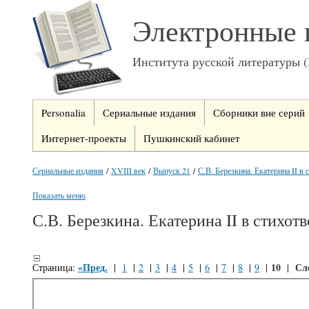
Электронные 
Института русской литературы 
Personalia
Сериальные издания
Сборники вне серий
Интернет-проекты
Пушкинский кабинет
Сериальные издания
/
XVIII век
/
Выпуск 21
/
С.В. Березкина. Екатерина II в 
Показать меню
С.В. Березкина. Екатерина II в стих
«Пред.
10
Сл
Страница:
|
1
|
2
|
3
|
4
|
5
|
6
|
7
|
8
|
9
|
|