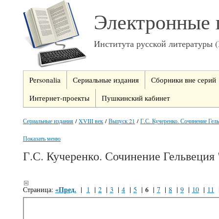
Электронные 
Института русской литературы 
Personalia
Сериальные издания
Сборники вне серий
Интернет-проекты
Пушкинский кабинет
Сериальные издания
/
XVIII век
/
Выпуск 21
/
Г.С. Кучеренко. Сочинение Гель
Показать меню
Г.С. Кучеренко. Сочинение Гельвеция 
«Пред.
6
Страница:
|
1
|
2
|
3
|
4
|
5
|
|
7
|
8
|
9
|
10
|
11