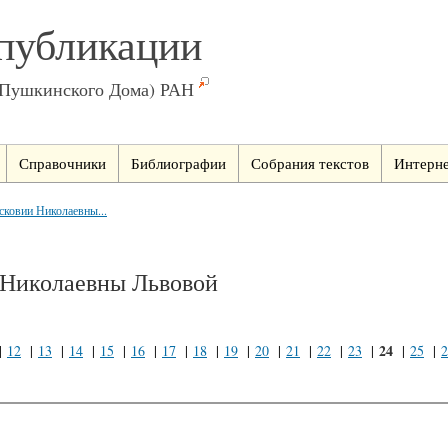
публикации
(Пушкинского Дома) РАН
Справочники
Библиографии
Собрания текстов
Интерне
сковии Николаевны...
 Николаевны Львовой
24
|
12
|
13
|
14
|
15
|
16
|
17
|
18
|
19
|
20
|
21
|
22
|
23
|
|
25
|
2