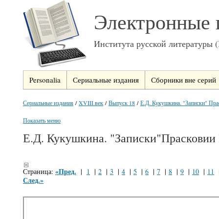
Электронные 
Института русской литературы 
Personalia
Сериальные издания
Сборники вне серий
Сериальные издания
/
XVIII век
/
Выпуск 18
/
Е.Д. Кукушкина. "Записки" Пра
Показать меню
Е.Д. Кукушкина. "Записки"Прасковии
«Пред.
Страница:
|
1
|
2
|
3
|
4
|
5
|
6
|
7
|
8
|
9
|
10
|
11
След.»