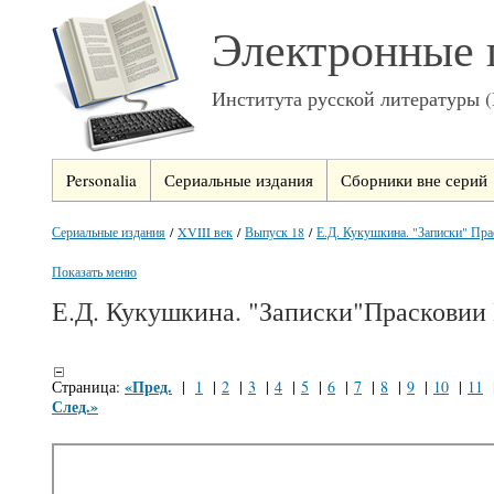
Электронные 
Института русской литературы 
Personalia
Сериальные издания
Сборники вне серий
Сериальные издания
/
XVIII век
/
Выпуск 18
/
Е.Д. Кукушкина. "Записки" Пра
Показать меню
Е.Д. Кукушкина. "Записки"Прасковии
«Пред.
Страница:
|
1
|
2
|
3
|
4
|
5
|
6
|
7
|
8
|
9
|
10
|
11
След.»