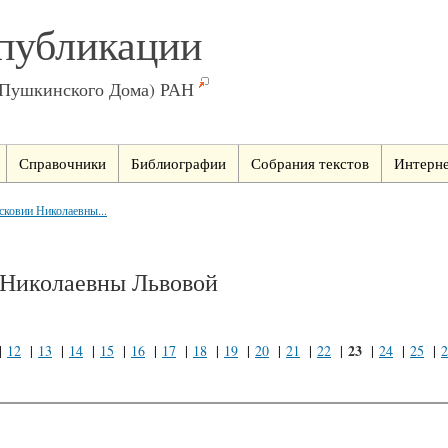
публикации
(Пушкинского Дома) РАН
Справочники
Библиографии
Собрания текстов
Интерне
сковии Николаевны...
 Николаевны Львовой
23
|
12
|
13
|
14
|
15
|
16
|
17
|
18
|
19
|
20
|
21
|
22
|
|
24
|
25
|
2