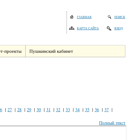
ГЛАВНАЯ
ПОИСК
КАРТА САЙТА
ВХОД
т-проекты
Пушкинский кабинет
6
|
27
|
28
|
29
|
30
|
31
|
32
|
33
|
34
|
35
|
36
|
37
|
Полный текст