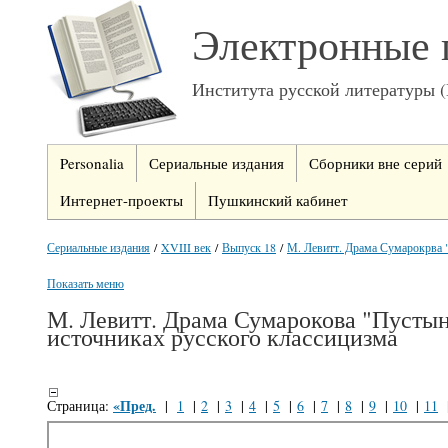
Электронные 
Института русской литературы 
Personalia
Сериальные издания
Сборники вне серий
Интернет-проекты
Пушкинский кабинет
Сериальные издания
/
XVIII век
/
Выпуск 18
/
М. Левитт. Драма Сумарокрва 
Показать меню
М. Левитт. Драма Сумарокова "Пустын
источниках русского классицизма
«Пред.
Страница:
|
1
|
2
|
3
|
4
|
5
|
6
|
7
|
8
|
9
|
10
|
11