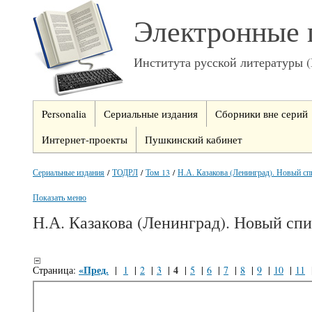
Электронные 
Института русской литературы 
Personalia
Сериальные издания
Сборники вне серий
Интернет-проекты
Пушкинский кабинет
Сериальные издания
/
ТОДРЛ
/
Том 13
/
Н.А. Казакова (Ленинград). Новый спи
Показать меню
Н.А. Казакова (Ленинград). Новый спи
«Пред.
4
Страница:
|
1
|
2
|
3
|
|
5
|
6
|
7
|
8
|
9
|
10
|
11