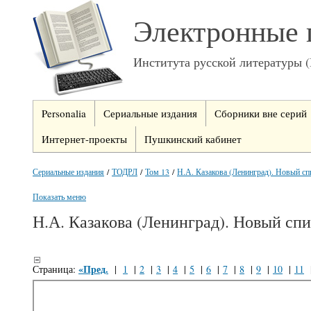
Электронные 
Института русской литературы 
Personalia
Сериальные издания
Сборники вне серий
Интернет-проекты
Пушкинский кабинет
Сериальные издания
/
ТОДРЛ
/
Том 13
/
Н.А. Казакова (Ленинград). Новый спи
Показать меню
Н.А. Казакова (Ленинград). Новый спи
«Пред.
Страница:
|
1
|
2
|
3
|
4
|
5
|
6
|
7
|
8
|
9
|
10
|
11