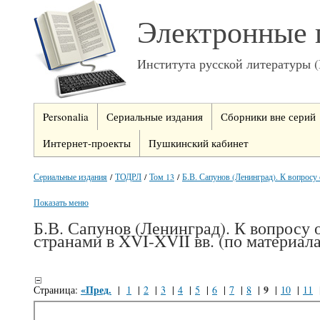
Электронные 
Института русской литературы 
Personalia
Сериальные издания
Сборники вне серий
Интернет-проекты
Пушкинский кабинет
Сериальные издания
/
ТОДРЛ
/
Том 13
/
Б.В. Сапунов (Ленинград). К вопросу 
Показать меню
Б.В. Сапунов (Ленинград). К вопросу 
странами в XVI-XVII вв. (по материал
«Пред.
9
Страница:
|
1
|
2
|
3
|
4
|
5
|
6
|
7
|
8
|
|
10
|
11