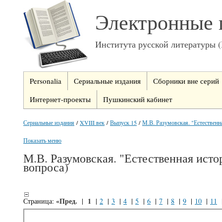
Электронные 
Института русской литературы 
Personalia
Сериальные издания
Сборники вне серий
Интернет-проекты
Пушкинский кабинет
Сериальные издания
/
XVIII век
/
Выпуск 15
/
М.В. Разумовская. "Естественн
Показать меню
М.В. Разумовская. "Естественная ист
вопроса)
«Пред.
1
Страница:
|
|
2
|
3
|
4
|
5
|
6
|
7
|
8
|
9
|
10
|
11