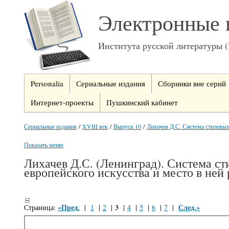
Электронные 
Института русской литературы 
Personalia
Сериальные издания
Сборники вне серий
Интернет-проекты
Пушкинский кабинет
Сериальные издания
/
XVIII век
/
Выпуск 10
/
Лихачев Д.С. Система стилевых
Показать меню
Лихачев Д.С. (Ленинград). Система с
европейского искусства и место в ней 
«Пред.
3
След.»
Страница:
|
1
|
2
|
|
4
|
5
|
6
|
7
|