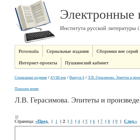
Электронные 
Института русской литературы 
Personalia
Сериальные издания
Сборники вне серий
Интернет-проекты
Пушкинский кабинет
Сериальные издания
/
XVIII век
/
Выпуск 8
/
Л.В. Герасимова. Эпитеты и про
Показать меню
Л.В. Герасимова. Эпитеты и произвед
«Пред.
2
След.»
Страница:
|
1
|
|
3
|
4
|
5
|
6
|
7
|
8
|
9
|