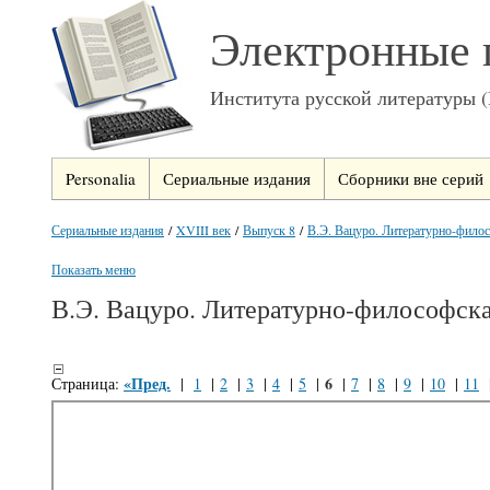
Электронные 
Института русской литературы 
Personalia
Сериальные издания
Сборники вне серий
Сериальные издания
/
XVIII век
/
Выпуск 8
/
В.Э. Вацуро. Литературно-филосо
Показать меню
В.Э. Вацуро. Литературно-философска
«Пред.
6
Страница:
|
1
|
2
|
3
|
4
|
5
|
|
7
|
8
|
9
|
10
|
11