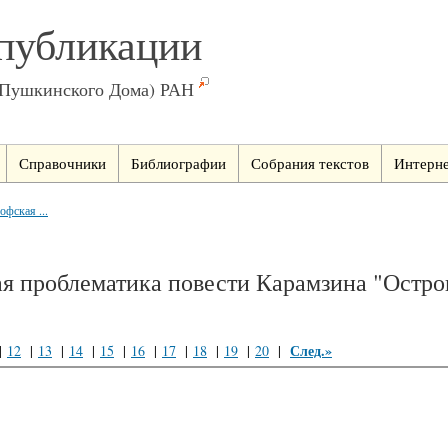
публикации
(Пушкинского Дома) РАН
Справочники
Библиографии
Собрания текстов
Интерне
фская ...
я проблематика повести Карамзина "Остро
След.»
|
12
|
13
|
14
|
15
|
16
|
17
|
18
|
19
|
20
|