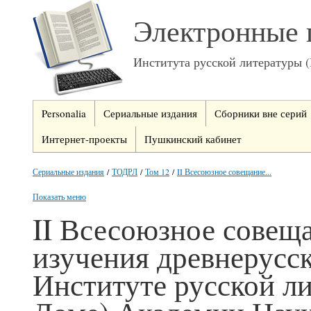
Электронные 
Института русской литературы 
Personalia
Сериальные издания
Сборники вне серий
Интернет-проекты
Пушкинский кабинет
Сериальные издания
/
ТОДРЛ
/
Том 12
/
II Всесоюзное совещание...
Показать меню
II Всесоюзное совещ
изучения древнерусс
Институте русской л