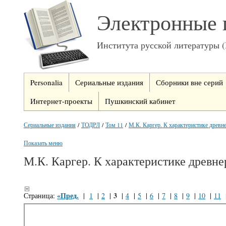
Электронные 
Института русской литературы 
Personalia
Сериальные издания
Сборники вне серий
Интернет-проекты
Пушкинский кабинет
Сериальные издания
/
ТОДРЛ
/
Том 11
/
М.К. Каргер. К характеристике древне
Показать меню
М.К. Каргер. К характеристике древне
«Пред.
3
Страница:
|
1
|
2
|
|
4
|
5
|
6
|
7
|
8
|
9
|
10
|
11