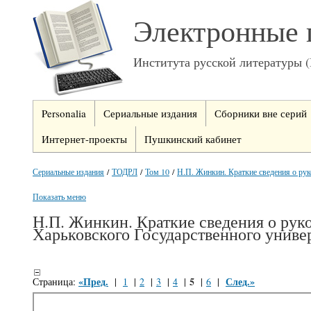
Электронные 
Института русской литературы 
Personalia
Сериальные издания
Сборники вне серий
Интернет-проекты
Пушкинский кабинет
Сериальные издания
/
ТОДРЛ
/
Том 10
/
Н.П. Жинкин. Краткие сведения о рук
Показать меню
Н.П. Жинкин. Краткие сведения о рук
Харьковского Государственного униве
«Пред.
5
След.»
Страница:
|
1
|
2
|
3
|
4
|
|
6
|