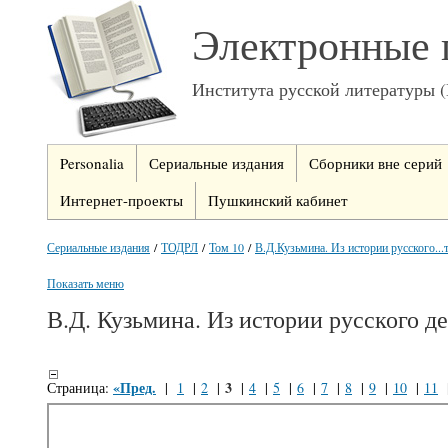
Электронные 
Института русской литературы 
Personalia
Сериальные издания
Сборники вне серий
Интернет-проекты
Пушкинский кабинет
Сериальные издания
/
ТОДРЛ
/
Том 10
/
В.Д.Кузьмина. Из истории русского...
Показать меню
В.Д. Кузьмина. Из истории русского д
«Пред.
3
Страница:
|
1
|
2
|
|
4
|
5
|
6
|
7
|
8
|
9
|
10
|
11