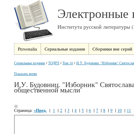
Электронные 
Института русской литературы 
Personalia
Сериальные издания
Сборники вне серий
Сериальные издания
/
ТОДРЛ
/
Том 10
/
И.У. Будовниц. "Изборник" Святослав
Показать меню
И.У. Будовниц. "Изборник" Святослав
общественной мысли
«Пред.
Страница:
|
1
|
2
|
3
|
4
|
5
|
6
|
7
|
8
|
9
|
10
|
11