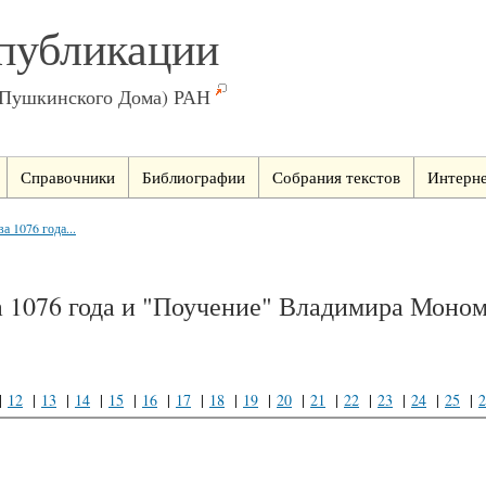
публикации
(Пушкинского Дома) РАН
Справочники
Библиографии
Собрания текстов
Интерне
а 1076 года...
а 1076 года и "Поучение" Владимира Моном
|
12
|
13
|
14
|
15
|
16
|
17
|
18
|
19
|
20
|
21
|
22
|
23
|
24
|
25
|
2