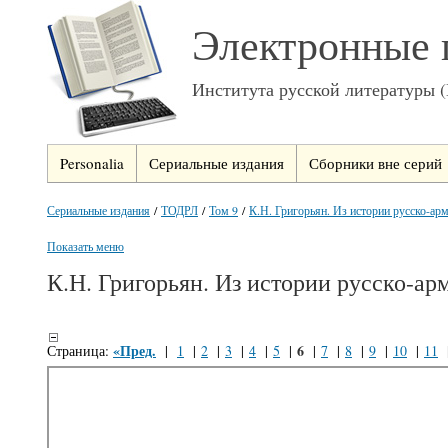
Электронные 
Института русской литературы 
Personalia
Сериальные издания
Сборники вне серий
Сериальные издания
/
ТОДРЛ
/
Том 9
/
К.Н. Григорьян. Из истории русско-арм
Показать меню
К.Н. Григорьян. Из истории русско-ар
«Пред.
6
Страница:
|
1
|
2
|
3
|
4
|
5
|
|
7
|
8
|
9
|
10
|
11