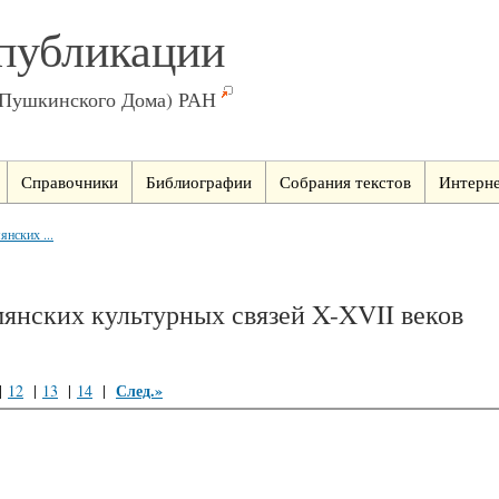
публикации
(Пушкинского Дома) РАН
Справочники
Библиографии
Собрания текстов
Интерне
янских ...
мянских культурных связей X-XVII веков
След.»
|
12
|
13
|
14
|