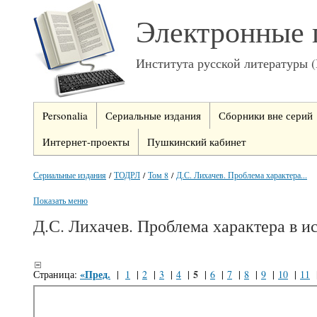
Электронные 
Института русской литературы 
Personalia
Сериальные издания
Сборники вне серий
Интернет-проекты
Пушкинский кабинет
Сериальные издания
/
ТОДРЛ
/
Том 8
/
Д.С. Лихачев. Проблема характера...
Показать меню
Д.С. Лихачев. Проблема характера в и
«Пред.
5
Страница:
|
1
|
2
|
3
|
4
|
|
6
|
7
|
8
|
9
|
10
|
11