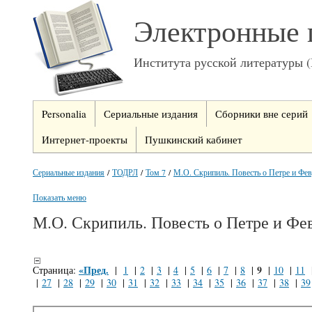
Электронные 
Института русской литературы 
Personalia
Сериальные издания
Сборники вне серий
Интернет-проекты
Пушкинский кабинет
Сериальные издания
/
ТОДРЛ
/
Том 7
/
М.О. Скрипиль. Повесть о Петре и Фе
Показать меню
М.О. Скрипиль. Повесть о Петре и Фе
«Пред.
9
Страница:
|
1
|
2
|
3
|
4
|
5
|
6
|
7
|
8
|
|
10
|
11
|
27
|
28
|
29
|
30
|
31
|
32
|
33
|
34
|
35
|
36
|
37
|
38
|
39