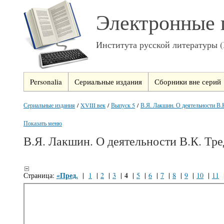
Электронные 
Института русской литературы 
Personalia
Сериальные издания
Сборники вне серий
Сериальные издания
/
XVIII век
/
Выпуск 5
/
В.Я. Лакшин. О деятельности В.К
Показать меню
В.Я. Лакшин. О деятельности В.К. Тре
«Пред.
4
Страница:
|
1
|
2
|
3
|
|
5
|
6
|
7
|
8
|
9
|
10
|
11