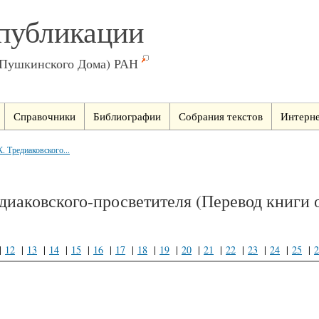
публикации
(Пушкинского Дома) РАН
Справочники
Библиографии
Собрания текстов
Интерне
. Тредиаковского...
диаковского-просветителя (Перевод книги 
|
12
|
13
|
14
|
15
|
16
|
17
|
18
|
19
|
20
|
21
|
22
|
23
|
24
|
25
|
2