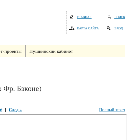
ГЛАВНАЯ
ПОИСК
КАРТА САЙТА
ВХОД
т-проекты
Пушкинский кабинет
о Фр. Бэконе)
След.»
6
|
Полный текст