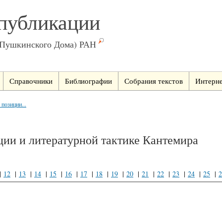
публикации
(Пушкинского Дома) РАН
Справочники
Библиографии
Собрания текстов
Интерне
 позиции...
ции и литературной тактике Кантемира
|
12
|
13
|
14
|
15
|
16
|
17
|
18
|
19
|
20
|
21
|
22
|
23
|
24
|
25
|
2