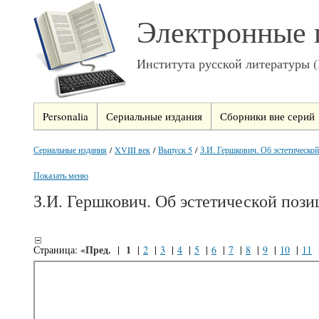
Электронные 
Института русской литературы 
Personalia
Сериальные издания
Сборники вне серий
Сериальные издания
/
XVIII век
/
Выпуск 5
/
З.И. Гершкович. Об эстетической
Показать меню
З.И. Гершкович. Об эстетической пози
«Пред.
1
Страница:
|
|
2
|
3
|
4
|
5
|
6
|
7
|
8
|
9
|
10
|
11