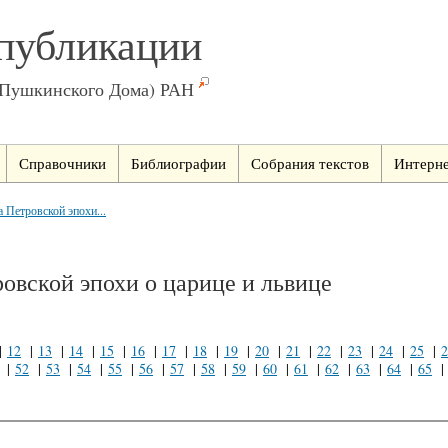
публикации
(Пушкинского Дома) РАН
Справочники
Библиографии
Собрания текстов
Интерне
 Петровской эпохи...
овской эпохи о царице и львице
|
12
|
13
|
14
|
15
|
16
|
17
|
18
|
19
|
20
|
21
|
22
|
23
|
24
|
25
|
2
|
52
|
53
|
54
|
55
|
56
|
57
|
58
|
59
|
60
|
61
|
62
|
63
|
64
|
65