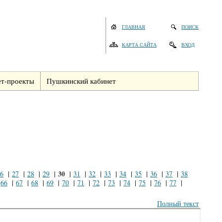
ГЛАВНАЯ
ПОИСК
КАРТА САЙТА
ВХОД
т-проекты
Пушкинский кабинет
30
6
|
27
|
28
|
29
|
|
31
|
32
|
33
|
34
|
35
|
36
|
37
|
38
|
66
|
67
|
68
|
69
|
70
|
71
|
72
|
73
|
74
|
75
|
76
|
77
|
Полный текст