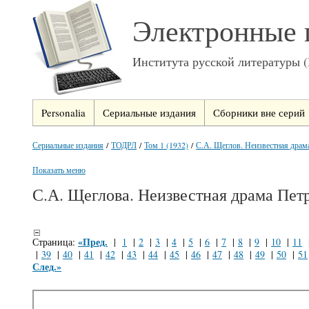
Электронные 
Института русской литературы 
Personalia
Сериальные издания
Сборники вне серий
Сериальные издания
/
ТОДРЛ
/
Том 1 (1932)
/
С.А. Щеглов. Неизвестная драма
Показать меню
С.А. Щеглова. Неизвестная драма Петр
«Пред.
Страница:
|
1
|
2
|
3
|
4
|
5
|
6
|
7
|
8
|
9
|
10
|
11
|
39
|
40
|
41
|
42
|
43
|
44
|
45
|
46
|
47
|
48
|
49
|
50
|
51
След.»