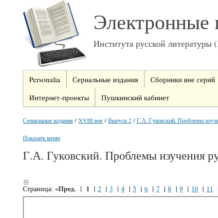
Электронные 
Института русской литературы 
Personalia
Сериальные издания
Сборники вне серий
Интернет-проекты
Пушкинский кабинет
Сериальные издания
/
XVIII век
/
Выпуск 2
/
Г.А. Гуковский. Проблемы изуче
Показать меню
Г.А. Гуковский. Проблемы изучения ру
«Пред.
1
Страница:
|
|
2
|
3
|
4
|
5
|
6
|
7
|
8
|
9
|
10
|
11